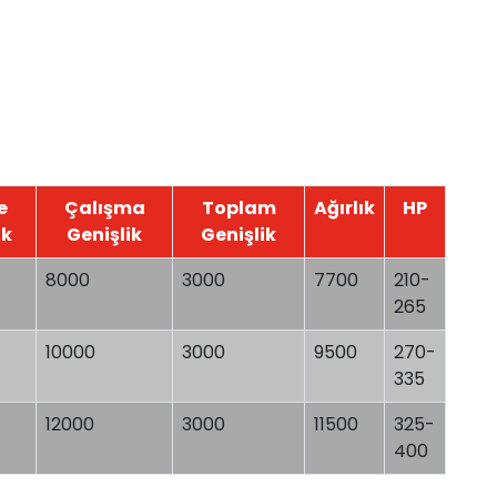
e
Çalışma
Toplam
Ağırlık
HP
ik
Genişlik
Genişlik
8000
3000
7700
210-
265
10000
3000
9500
270-
335
12000
3000
11500
325-
400