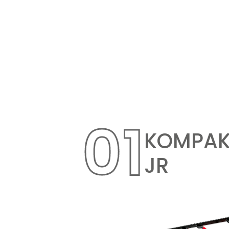
01
KOMPA
JR