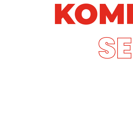
KOM
SE