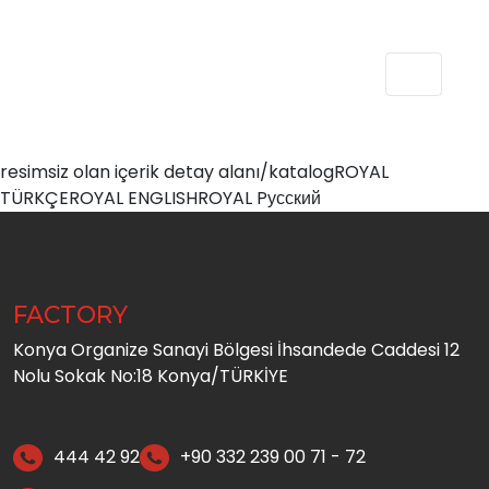
resimsiz olan içerik detay alanı/katalog
ROYAL
TÜRKÇE
ROYAL ENGLISH
ROYAL Pусский
FACTORY
Konya Organize Sanayi Bölgesi İhsandede Caddesi 12
Nolu Sokak No:18 Konya/TÜRKİYE
444 42 92
+90 332 239 00 71 - 72