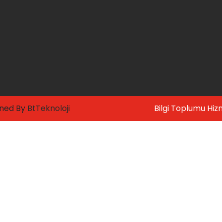
gned By
BtTeknoloji
Bilgi Toplumu Hiz