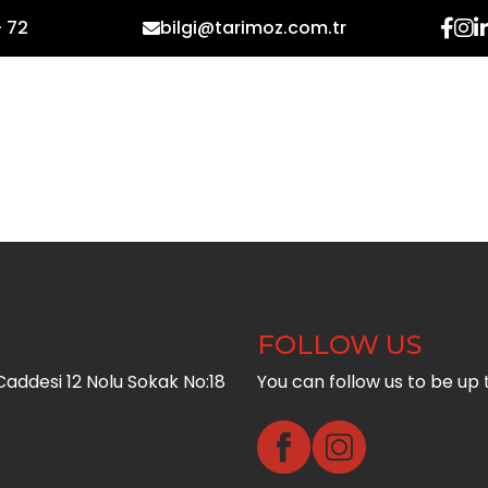
- 72
bilgi@tarimoz.com.tr
HOME
CORPORATE
PR
FOLLOW US
addesi 12 Nolu Sokak No:18
You can follow us to be up