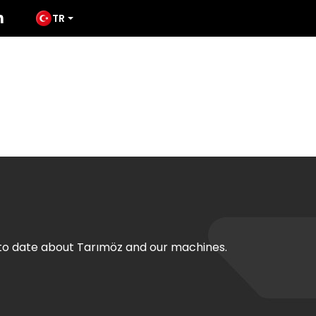
TR
ODUCTS
MEDIA
TATES
CONTACT
 to date about Tarımöz and our machines.