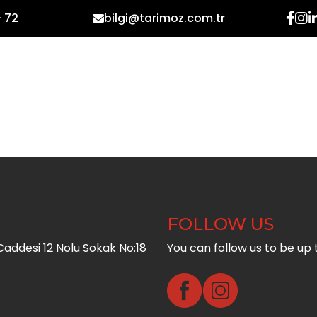
- 72
bilgi@tarimoz.com.tr
HOME
CORPORATE
PR
FOLLOW US
addesi 12 Nolu Sokak No:18
You can follow us to be up