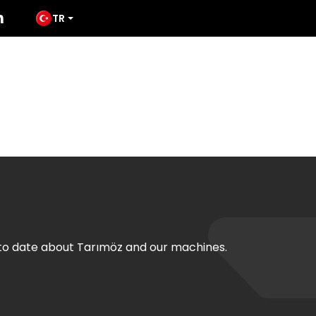
TR
ODUCTS
MEDIA
TATES
CONTACT
 to date about Tarımöz and our machines.