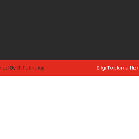
gned By
BtTeknoloji
Bilgi Toplumu Hiz