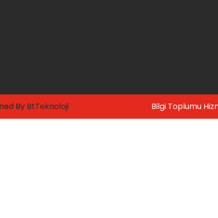
gned By
BtTeknoloji
Bilgi Toplumu Hiz