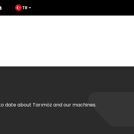
TR
ODUCTS
MEDIA
TATES
CONTACT
 to date about Tarımöz and our machines.