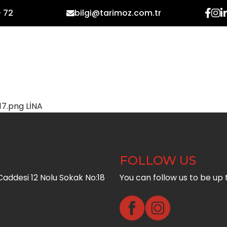
- 72
bilgi@tarimoz.com.tr
HOME
CORPORATE
PR
17.png LİNA
FOLLOW US
addesi 12 Nolu Sokak No:18
You can follow us to be up