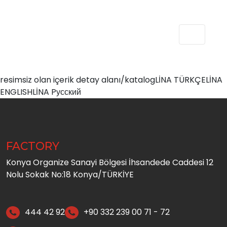
resimsiz olan içerik detay alanı/katalog
LİNA TÜRKÇE
LİNA
ENGLISH
LİNA Pусский
FACTORY
Konya Organize Sanayi Bölgesi İhsandede Caddesi 12
Nolu Sokak No:18 Konya/TÜRKİYE
444 42 92
+90 332 239 00 71 - 72