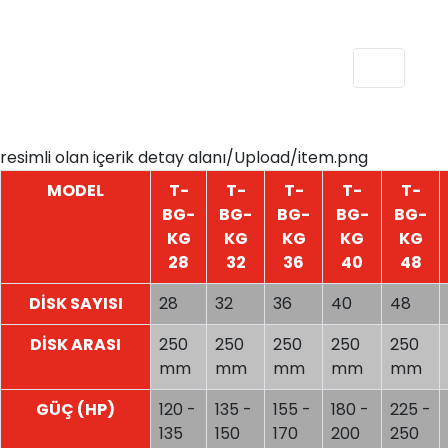
resimli olan içerik detay alanı/Upload/item.png
MODEL
T-
T-
T-
T-
T-
BG-
BG-
BG-
BG-
BG-
KG
KG
KG
KG
KG
28
32
36
40
48
DİSK SAYISI
28
32
36
40
48
DİSK ARASI
250
250
250
250
250
mm
mm
mm
mm
mm
GÜÇ (HP)
120 -
135 -
155 -
180 -
225 -
135
150
170
200
250