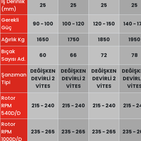
İş Derinlik
25
25
25
25
(mm)
Gerekli
90 - 100
100 - 120
120 - 150
140 - 1
Güç
Ağırlık Kg
1650
1750
1850
1950
Bıçak
60
66
72
78
Sayısı Ad.
DEĞİŞKEN
DEĞİŞKEN
DEĞİŞKEN
DEĞİŞK
Şanzıman
DEVİRLİ 2
DEVİRLİ 2
DEVİRLİ 2
DEVİRLİ
Tipi
VİTES
VİTES
VİTES
VİTE
Rotor
RPM
215 - 240
215 - 240
215 - 240
215 - 2
540D/D
Rotor
RPM
235 - 265
235 - 265
235 - 265
235 - 
1000D/D