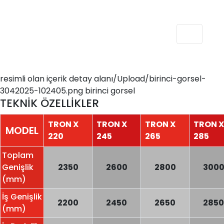
resimli olan içerik detay alanı/Upload/birinci-gorsel-
3042025-102405.png birinci gorsel
TEKNİK ÖZELLİKLER
TRON X
TRON X
TRON X
TRON X
MODEL
220
245
265
285
Toplam
Genişlik
2350
2600
2800
300
(mm)
İş Genişlik
2200
2450
2650
2850
(mm)