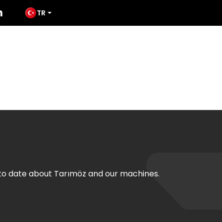
TR
ODUCTS
MEDIA
TATES
CONTACT
 to date about Tarımöz and our machines.