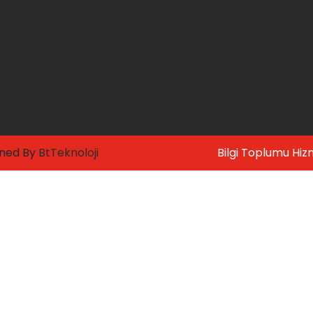
gned By
BtTeknoloji
Bilgi Toplumu Hiz