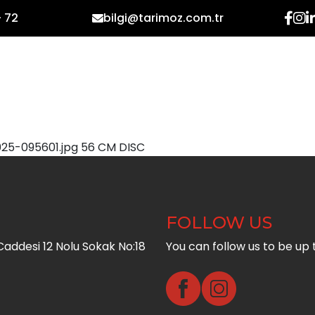
- 72
bilgi@tarimoz.com.tr
HOME
CORPORATE
PR
025-095601.jpg 56 CM DISC
FOLLOW US
addesi 12 Nolu Sokak No:18
You can follow us to be up