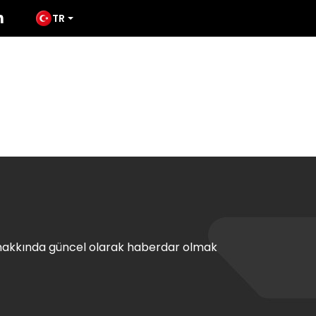
TR
ÜRÜNLER
MEDYA
TATES
İLETIŞIM
hakkında güncel olarak haberdar olmak