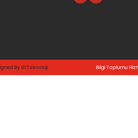
signed By
BtTeknoloji
Bilgi Toplumu Hiz