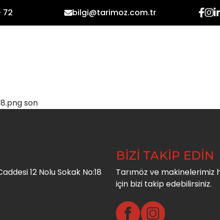
- 72
bilgi@tarimoz.com.tr
ANASAYFA
KURUMSAL
38.png son
BİZİ TAKİP EDİN
addesi 12 Nolu Sokak No:18
Tarımöz ve makinelerimiz 
için bizi takip edebilirsiniz.