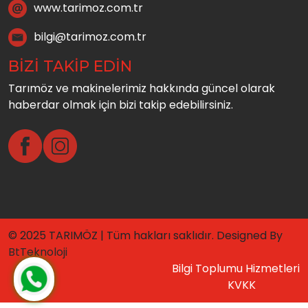
www.tarimoz.com.tr
bilgi@tarimoz.com.tr
BİZİ TAKİP EDİN
Tarımöz ve makinelerimiz hakkında güncel olarak
haberdar olmak için bizi takip edebilirsiniz.
© 2025 TARIMÖZ | Tüm hakları saklıdır. Designed By
BtTeknoloji
Bilgi Toplumu Hizmetleri
KVKK