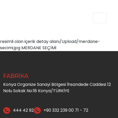
resimli olan içerik detay alanı/Upload/merdane-
secimi.jpg MERDANE SEÇİMİ
FABRİKA
Konya Organize Sanayi Bölgesi İhsandede Caddesi 12
Nolu Sokak No:18 Konya/TÜRKİYE
444 42 92
+90 332 239 00 71 - 72