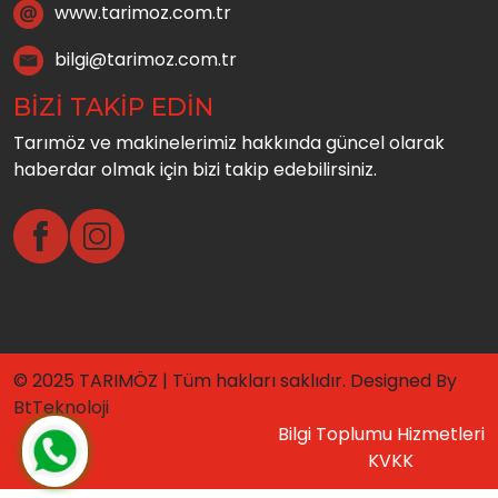
www.tarimoz.com.tr
bilgi@tarimoz.com.tr
BİZİ TAKİP EDİN
Tarımöz ve makinelerimiz hakkında güncel olarak
haberdar olmak için bizi takip edebilirsiniz.
© 2025 TARIMÖZ | Tüm hakları saklıdır. Designed By
BtTeknoloji
Bilgi Toplumu Hizmetleri
KVKK