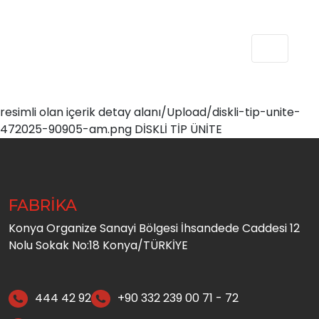
resimli olan içerik detay alanı/Upload/diskli-tip-unite-
472025-90905-am.png DİSKLİ TİP ÜNİTE
FABRİKA
Konya Organize Sanayi Bölgesi İhsandede Caddesi 12
Nolu Sokak No:18 Konya/TÜRKİYE
444 42 92
+90 332 239 00 71 - 72