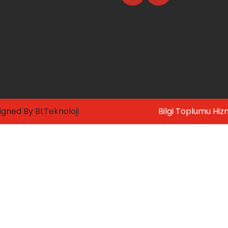
signed By
BtTeknoloji
Bilgi Toplumu Hiz