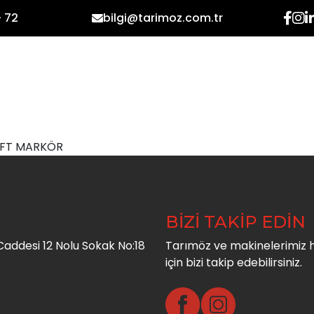
- 72
bilgi@tarimoz.com.tr
ANASAYFA
KURUMSAL
 ÇİFT MARKÖR
BİZİ TAKİP EDİN
addesi 12 Nolu Sokak No:18
Tarımöz ve makinelerimiz 
için bizi takip edebilirsiniz.