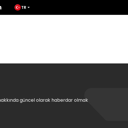
TR
ÜRÜNLER
MEDYA
TATES
İLETIŞIM
hakkında güncel olarak haberdar olmak