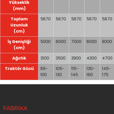
Yükseklik
(mm)
Toplam
5870
5870
5870
5870
5870
Uzunluk
(cm)
İş Genişliği
5000
6000
7000
8000
9000
(cm)
Ağırlık
3100
3500
3900
4300
4700
Traktör Gücü
85-
105-
115-
130-
145-
100
130
145
160
175
FABRİKA