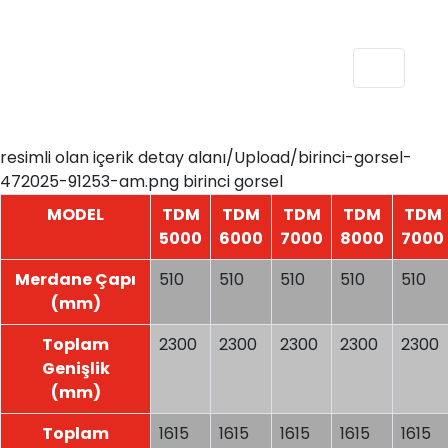
resimli olan içerik detay alanı/Upload/birinci-gorsel-
472025-91253-am.png birinci gorsel
MODEL
TDM
TDM
TDM
TDM
TDM
5000
6000
7000
8000
7000
Merdane Çapı
510
510
510
510
510
(mm)
Toplam
2300
2300
2300
2300
2300
Genişlik
(mm)
Toplam
1615
1615
1615
1615
1615