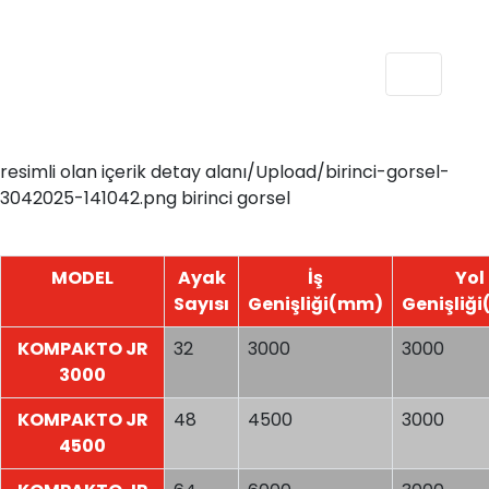
resimli olan içerik detay alanı/Upload/birinci-gorsel-
3042025-141042.png birinci gorsel
MODEL
Ayak
İş
Yol
Sayısı
Genişliği(mm)
Genişliğ
KOMPAKTO JR
32
3000
3000
3000
KOMPAKTO JR
48
4500
3000
4500