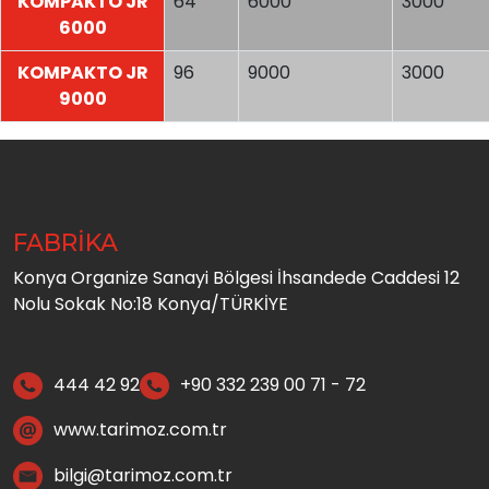
KOMPAKTO JR
64
6000
3000
6000
KOMPAKTO JR
96
9000
3000
9000
FABRİKA
Konya Organize Sanayi Bölgesi İhsandede Caddesi 12
Nolu Sokak No:18 Konya/TÜRKİYE
444 42 92
+90 332 239 00 71 - 72
www.tarimoz.com.tr
bilgi@tarimoz.com.tr