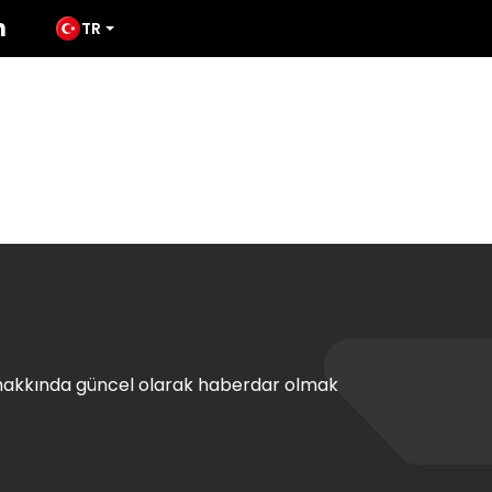
TR
ÜRÜNLER
MEDYA
TATES
İLETIŞIM
hakkında güncel olarak haberdar olmak