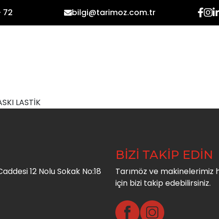
- 72
bilgi@tarimoz.com.tr
ANASAYFA
KURUMSAL
ASKI LASTİK
BİZİ TAKİP EDİN
addesi 12 Nolu Sokak No:18
Tarımöz ve makinelerimiz 
için bizi takip edebilirsiniz.