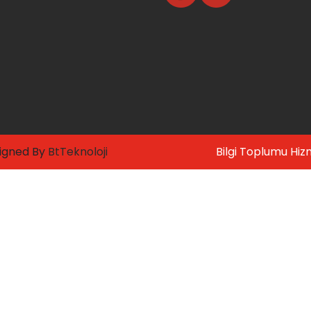
signed By
BtTeknoloji
Bilgi Toplumu Hiz