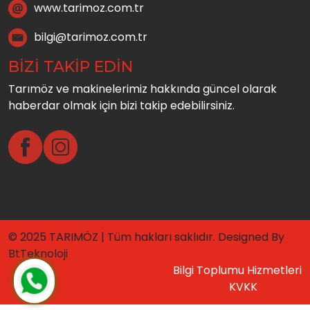
www.tarimoz.com.tr
bilgi@tarimoz.com.tr
BİZİ TAKİP EDİN
Tarımöz ve makinelerimiz hakkında güncel olarak
haberdar olmak için bizi takip edebilirsiniz.
© 2025 TARIMÖZ | Tüm hakları saklıdır. Designed By
BtTeknoloji
Bilgi Toplumu Hizmetleri
KVKK