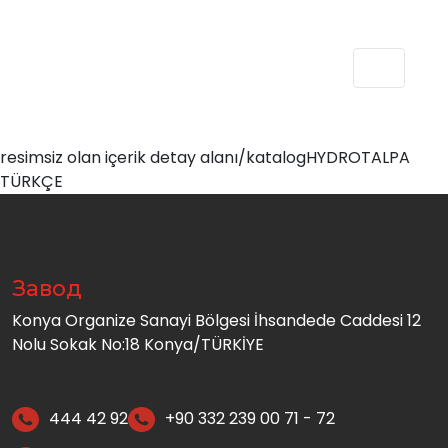
resimsiz olan içerik detay alanı/katalog
HYDROTALPA
TÜRKÇE
Завод
Konya Organize Sanayi Bölgesi İhsandede Caddesi 12
Nolu Sokak No:18 Konya/TÜRKİYE
444 42 92
+90 332 239 00 71 - 72