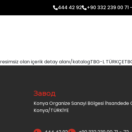
444 42 92
+90 332 239 00 71 
resimsiz olan içerik detay alanı/katalog
TBG-L TÜRKÇE
TB
Завод
Konya Organize Sanayi Bölgesi İhsandede C
Konya/TÜRKİYE