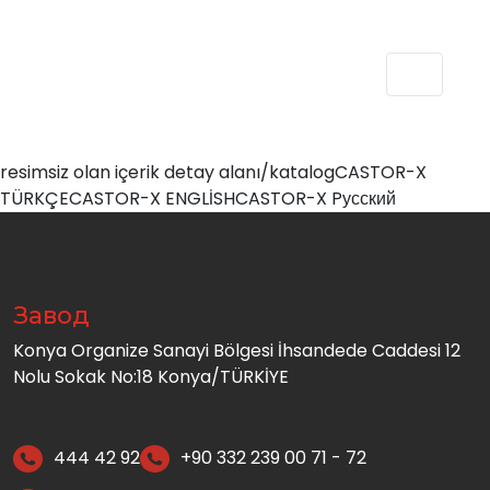
resimsiz olan içerik detay alanı/katalog
CASTOR-X
TÜRKÇE
CASTOR-X ENGLİSH
CASTOR-X Pусский
Завод
Konya Organize Sanayi Bölgesi İhsandede Caddesi 12
Nolu Sokak No:18 Konya/TÜRKİYE
444 42 92
+90 332 239 00 71 - 72