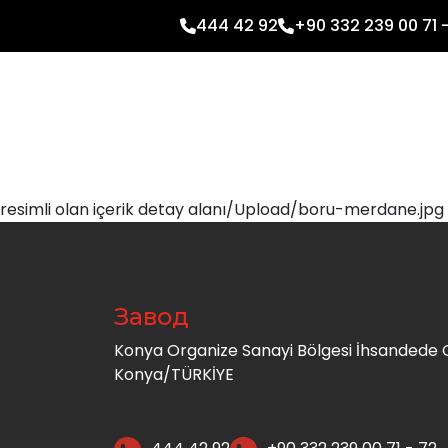
444 42 92
+90 332 239 00 71 
resimli olan içerik detay alanı/Upload/boru-merdane.j
Завод
Konya Organize Sanayi Bölgesi İhsandede C
Konya/TÜRKİYE