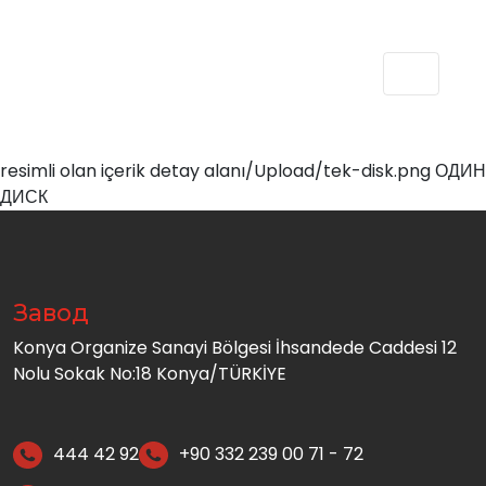
resimli olan içerik detay alanı/Upload/tek-disk.png ОДИН
ДИСК
Завод
Konya Organize Sanayi Bölgesi İhsandede Caddesi 12
Nolu Sokak No:18 Konya/TÜRKİYE
444 42 92
+90 332 239 00 71 - 72